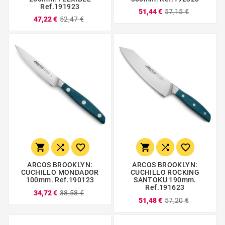
Ref.191923
51,44 €
57,15 €
47,22 €
52,47 €






ARCOS BROOKLYN:
ARCOS BROOKLYN:
CUCHILLO MONDADOR
CUCHILLO ROCKING
100mm. Ref.190123
SANTOKU 190mm.
Ref.191623
34,72 €
38,58 €
51,48 €
57,20 €