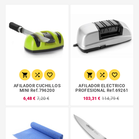






AFILADOR CUCHILLOS
AFILADOR ELECTRICO
MINI Ref.796200
PROFESIONAL Ref.69261
6,48 €
7,20 €
103,31 €
114,79 €