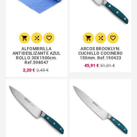






ALFOMBRILLA
ARCOS BROOKLYN:
ANTIDESLIZANTE AZUL
CUCHILLO COCINERO
ROLLO 30X1500cm.
150mm. Ref.190423
Ref.598047
45,91 €
51,01 €
2,20 €
2,45 €