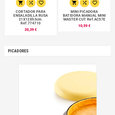






CORTADOR PARA
MINI PICADORA
ENSALADILLA RUSA
BATIDORA MANUAL MINI
21X12Xh3cm.
MASTER CUT Ref.AC57E
Ref.774710
10,59 €
20,39 €
PICADORES