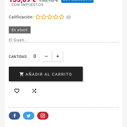
150,10 €
CON IMPUESTOS
Calificación:
(0)
En stock
El Guan...
CANTIDAD:

AÑADIR AL CARRITO

