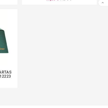

CARTAS
012223