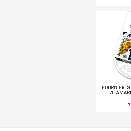
FOURNIER: 

20 AMARR
7