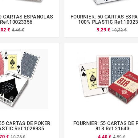
40 CARTAS ESPANOLAS
FOURNIER: 50 CARTAS ESP







 Ref.10023356
100% PLASTIC Ref.1002
,02 €
9,29 €
4,46 €
10,32 €
 55 CARTAS DE POKER
FOURNIER: 55 CARTAS DE 







ASTIC Ref.1028935
818 Ref.21643
70 €
4,40 €
10,78 €
4,89 €