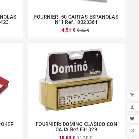
ANOLAS
FOURNIER: 50 CARTAS ESPANOLAS




3423
Nº1 Ref.10023361
4,51 €
5,02 €



POKER
FOURNIER: DOMINO CLASICO CON




CAJA Ref.F31029

10,53 €
11,70 €