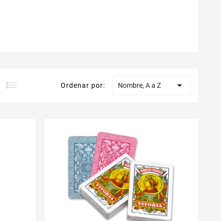

Ordenar por:
Nombre, A a Z