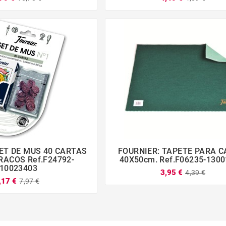
SET DE MUS 40 CARTAS
FOURNIER: TAPETE PARA 







ACOS Ref.F24792-
40X50cm. Ref.F06235-130
10023403
3,95 €
4,39 €
,17 €
7,97 €