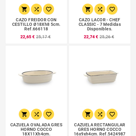






CAZO FREIDOR CON
CAZO LACOR - CHEF
CESTILLO Ø18Xh8 5cm.
CLASSIC - 7 Medidas
Ref.666118
Disponibles.
22,65 €
25,17 €
22,74 €
25,26 €






CAZUELA OVALADA GRES
CAZUELA RECTANGULAR
HORNO COCCO
GRES HORNO COCCO
18X11Xh4cm.
16x9xh4cm. Ref.5424987