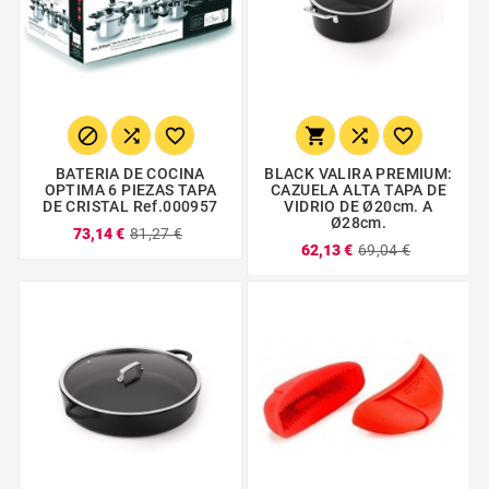






BATERIA DE COCINA
BLACK VALIRA PREMIUM:
OPTIMA 6 PIEZAS TAPA
CAZUELA ALTA TAPA DE
DE CRISTAL Ref.000957
VIDRIO DE Ø20cm. A
Ø28cm.
73,14 €
81,27 €
62,13 €
69,04 €