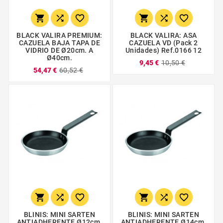






BLACK VALIRA PREMIUM:
BLACK VALIRA: ASA
CAZUELA BAJA TAPA DE
CAZUELA VD (Pack 2
VIDRIO DE Ø20cm. A
Unidades) Ref.0166 12
Ø40cm.
9,45 €
10,50 €
54,47 €
60,52 €






BLINIS: MINI SARTEN
BLINIS: MINI SARTEN
ANTIADHERENTE Ø12cm.
ANTIADHERENTE Ø14cm.