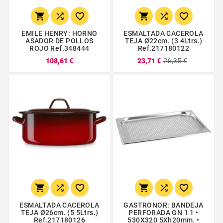






EMILE HENRY: HORNO
ESMALTADA CACEROLA
ASADOR DE POLLOS
TEJA Ø22cm. (3 4Ltrs.)
ROJO Ref.348444
Ref.217180122
108,61 €
23,71 €
26,35 €






ESMALTADA CACEROLA
GASTRONOR: BANDEJA
TEJA Ø26cm. (5 5Ltrs.)
PERFORADA GN 1 1 •
Ref.217180126
530X320 5Xh20mm. •