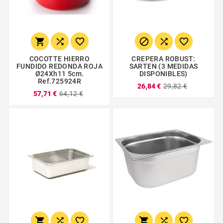






COCOTTE HIERRO
CREPERA ROBUST:
FUNDIDO REDONDA ROJA
SARTEN (3 MEDIDAS
Ø24Xh11 5cm.
DISPONIBLES)
Ref.725924R
26,84 €
29,82 €
57,71 €
64,12 €





