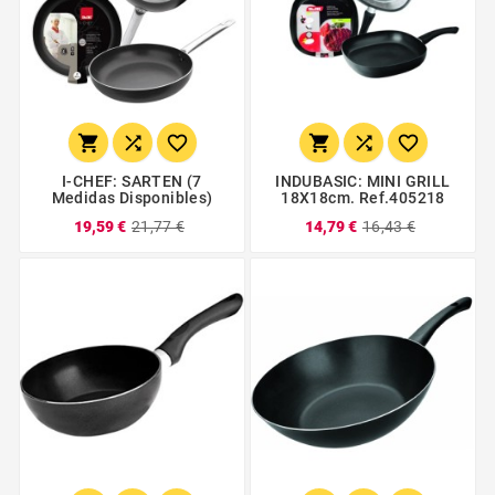






I-CHEF: SARTEN (7
INDUBASIC: MINI GRILL
Medidas Disponibles)
18X18cm. Ref.405218
19,59 €
21,77 €
14,79 €
16,43 €