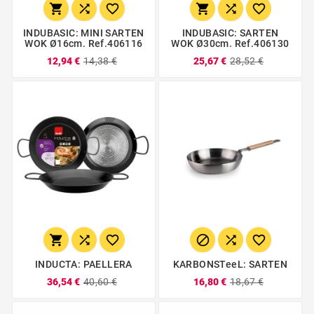






INDUBASIC: MINI SARTEN
INDUBASIC: SARTEN
WOK Ø16cm. Ref.406116
WOK Ø30cm. Ref.406130
12,94 €
14,38 €
25,67 €
28,52 €






INDUCTA: PAELLERA
KARBONSTeeL: SARTEN
36,54 €
40,60 €
16,80 €
18,67 €