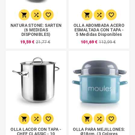






NATURA STONE: SARTEN
OLLA ABOMBADA ACERO
(6 MEDIDAS
ESMALTADA CON TAPA -
DISPONIBLES)
5 Medidas Disponibles
19,59 €
21,77 €
101,69 €
112,99 €






OLLA LACOR CON TAPA -
OLLA PARA MEJILLONES:
CHEF CLASSIC - 10
Ø18cm. (3 Colores