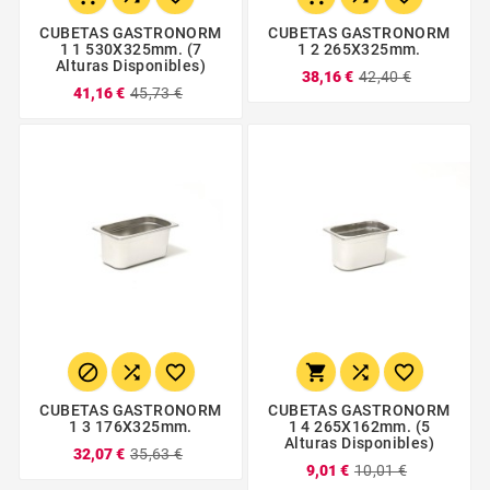
CUBETAS GASTRONORM
CUBETAS GASTRONORM
1 1 530X325mm. (7
1 2 265X325mm.
Alturas Disponibles)
38,16 €
42,40 €
41,16 €
45,73 €






CUBETAS GASTRONORM
CUBETAS GASTRONORM
1 3 176X325mm.
1 4 265X162mm. (5
Alturas Disponibles)
32,07 €
35,63 €
9,01 €
10,01 €