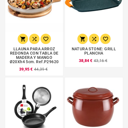






LLAUNA PARA ARROZ
NATURA STONE: GRILL
REDONDA CON TABLA DE
PLANCHA
MADERA Y MANGO
38,84 €
43,16 €
Ø20Xh4 5cm. Ref.P29620
39,95 €
44,39 €