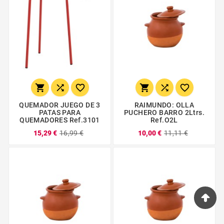






QUEMADOR JUEGO DE 3
RAIMUNDO: OLLA
PATAS PARA
PUCHERO BARRO 2Ltrs.
QUEMADORES Ref.3101
Ref.O2L
15,29 €
16,99 €
10,00 €
11,11 €