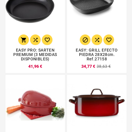






EASY PRO: SARTEN
EASY: GRILL EFECTO
PREMIUM (3 MEDIDAS
PIEDRA 28X28cm.
DISPONIBLES)
Ref.27158
41,96 €
34,77 €
38,63 €