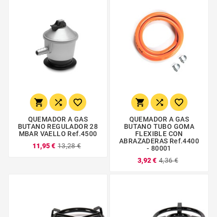






QUEMADOR A GAS
QUEMADOR A GAS
BUTANO REGULADOR 28
BUTANO TUBO GOMA
MBAR VAELLO Ref.4500
FLEXIBLE CON
ABRAZADERAS Ref.4400
11,95 €
13,28 €
- 80001
3,92 €
4,36 €