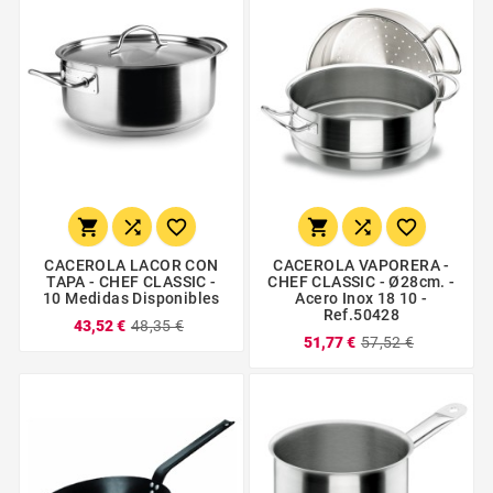






CACEROLA LACOR CON
CACEROLA VAPORERA -
TAPA - CHEF CLASSIC -
CHEF CLASSIC - Ø28cm. -
10 Medidas Disponibles
Acero Inox 18 10 -
Ref.50428
43,52 €
48,35 €
51,77 €
57,52 €