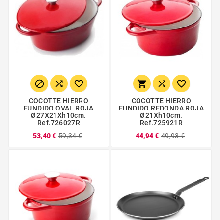






COCOTTE HIERRO
COCOTTE HIERRO
FUNDIDO OVAL ROJA
FUNDIDO REDONDA ROJA
Ø27X21Xh10cm.
Ø21Xh10cm.
Ref.726027R
Ref.725921R
53,40 €
59,34 €
44,94 €
49,93 €