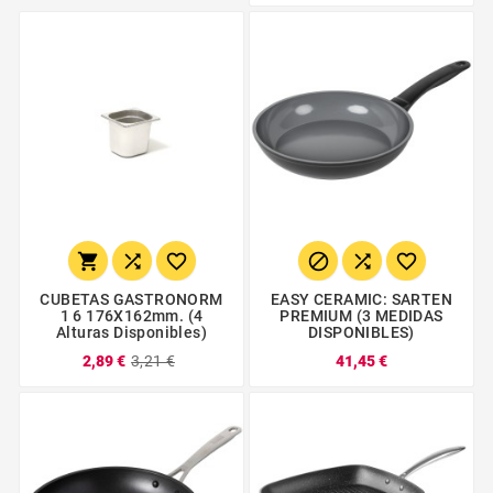






CUBETAS GASTRONORM
EASY CERAMIC: SARTEN
1 6 176X162mm. (4
PREMIUM (3 MEDIDAS
Alturas Disponibles)
DISPONIBLES)
2,89 €
3,21 €
41,45 €