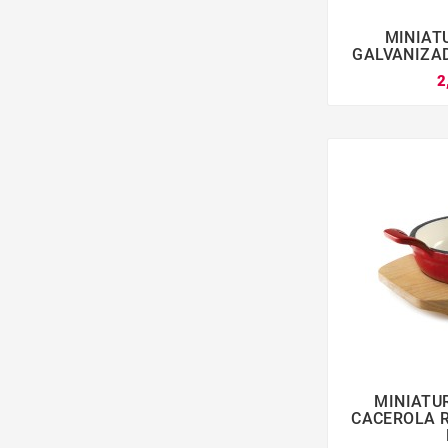
MINIAT

GALVANIZAD
2
MINIATU

CACEROLA R