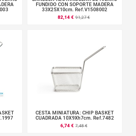




ADERA
FUNDIDO CON SOPORTE MADERA
8003
33X25X10cm. Ref.V1508002
82,14 €
91,27 €
BASKET
CESTA MINIATURA: CHIP BASKET




.1997
CUADRADA 10X9Xh7cm. Ref.7482
6,74 €
7,48 €