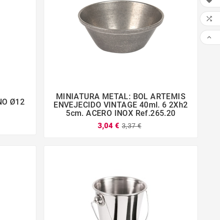



MINIATURA METAL: BOL ARTEMIS
NO Ø12




ENVEJECIDO VINTAGE 40ml. 6 2Xh2
5cm. ACERO INOX Ref.265.20
3,04 €
3,37 €