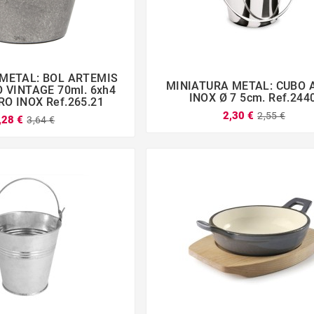
METAL: BOL ARTEMIS
MINIATURA METAL: CUBO 



 VINTAGE 70ml. 6xh4




INOX Ø 7 5cm. Ref.244
RO INOX Ref.265.21
2,30 €
2,55 €
,28 €
3,64 €