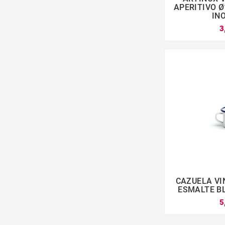

APERITIVO Ø
INO
3
CAZUELA VI

ESMALTE BL
5