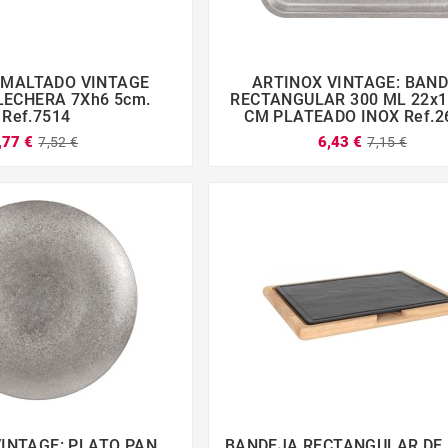
SMALTADO VINTAGE
ARTINOX VINTAGE: BAN







LECHERA 7Xh6 5cm.
RECTANGULAR 300 ML 22x1
Ref.7514
CM PLATEADO INOX Ref.2
,77 €
6,43 €
7,52 €
7,15 €
INTAGE: PLATO PAN
BANDEJA RECTANGULAR DE 