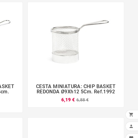
BASKET
CESTA MINIATURA: CHIP BASKET




4cm.
REDONDA Ø9Xh12 5Cm. Ref.1992
6,19 €
6,88 €

