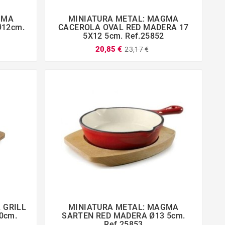
GMA
MINIATURA METAL: MAGMA




Ø12cm.
CACEROLA OVAL RED MADERA 17
5X12 5cm. Ref.25852
20,85 €
23,17 €
 GRILL
MINIATURA METAL: MAGMA




0cm.
SARTEN RED MADERA Ø13 5cm.
Ref.25853