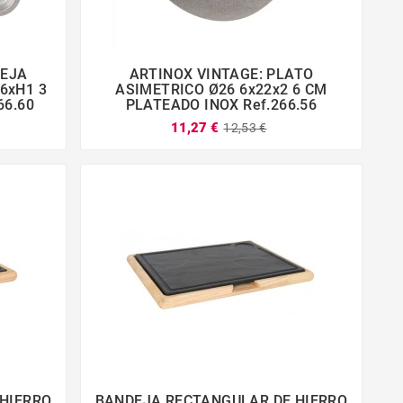
DEJA
ARTINOX VINTAGE: PLATO




6xH1 3
ASIMETRICO Ø26 6x22x2 6 CM
66.60
PLATEADO INOX Ref.266.56
11,27 €
12,53 €
HIERRO
BANDEJA RECTANGULAR DE HIERRO