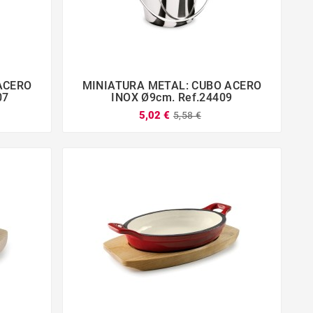
ACERO
MINIATURA METAL: CUBO ACERO




07
INOX Ø9cm. Ref.24409
5,02 €
5,58 €