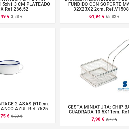







15xh1 3 CM PLATEADO
FUNDIDO CON SOPORTE M
X Ref.266.52
32X23X2 2cm. Ref.V150
,49 €
61,94 €
3,88 €
68,82 €
NTAGE 2 ASAS Ø10cm.
CESTA MINIATURA: CHIP 



ANCO AZUL Ref.7525




CUADRADA 10 5X11cm. Ref
,75 €
6,39 €
7,90 €
8,77 €