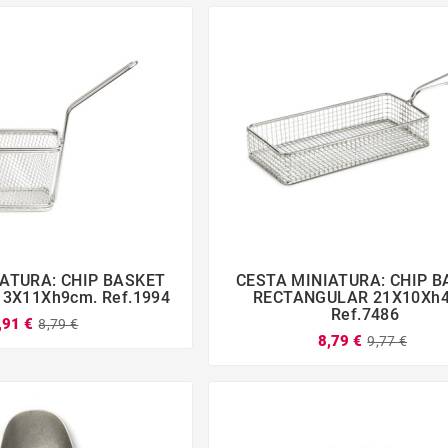
ATURA: CHIP BASKET
CESTA MINIATURA: CHIP 







3X11Xh9cm. Ref.1994
RECTANGULAR 21X10Xh
Ref.7486
,91 €
8,79 €
8,79 €
9,77 €