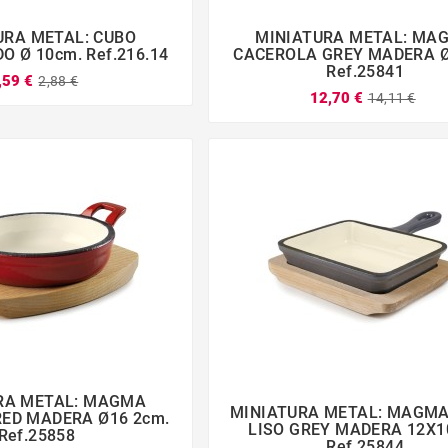
URA METAL: CUBO
MINIATURA METAL: MA







O Ø 10cm. Ref.216.14
CACEROLA GREY MADERA 
Ref.25841
,59 €
2,88 €
12,70 €
14,11 €
RA METAL: MAGMA
MINIATURA METAL: MAGMA



ED MADERA Ø16 2cm.




LISO GREY MADERA 12X1
Ref.25858
Ref.25844