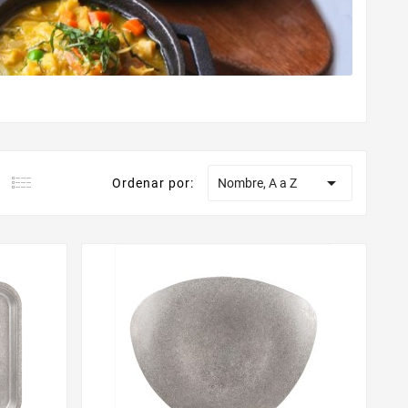

Ordenar por:
Nombre, A a Z