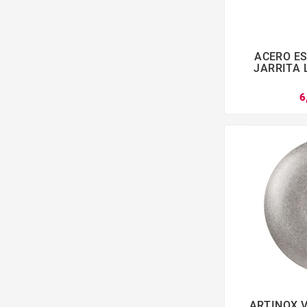
ACERO E

JARRITA 
6
ARTINOX V