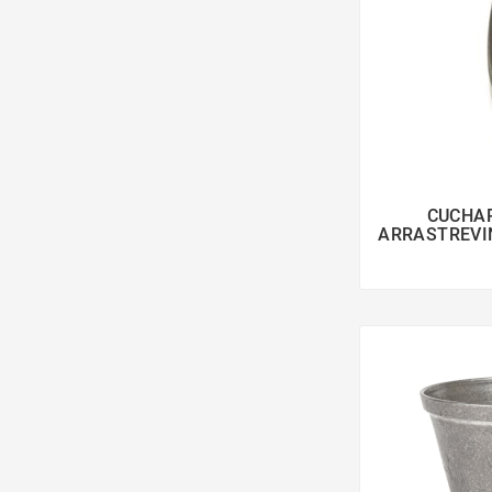
CUCHA

ARRASTREVIN