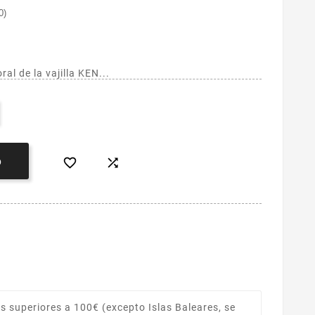
0)
al de la vajilla KEN...


O