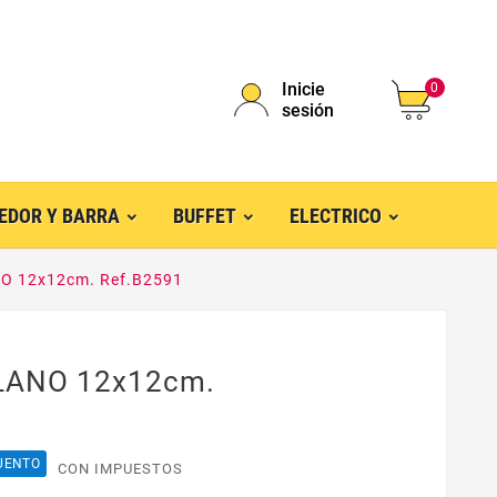
Inicie
0
sesión
EDOR Y BARRA
BUFFET
ELECTRICO
O 12x12cm. Ref.B2591
LANO 12x12cm.
UENTO
CON IMPUESTOS