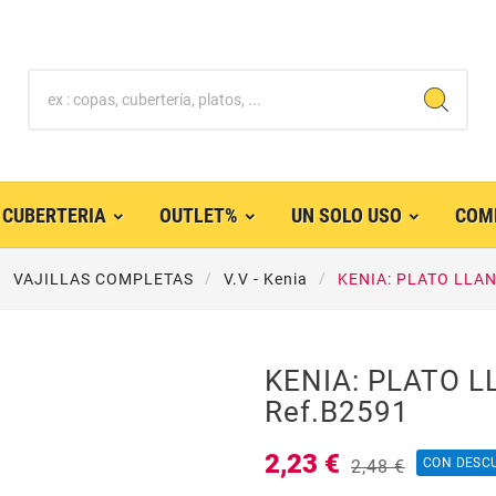
CUBERTERIA
OUTLET%
UN SOLO USO
COM
VAJILLAS COMPLETAS
V.V - Kenia
KENIA: PLATO LLAN
KENIA: PLATO L
Ref.B2591
2,23 €
CON DESC
2,48 €