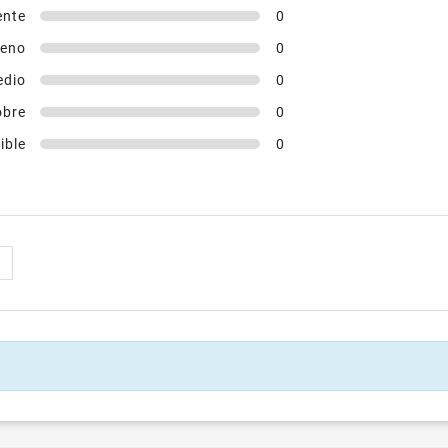
ente
0
eno
0
edio
0
obre
0
ible
0