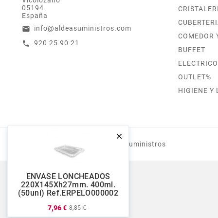
Vicolozano
05194
CRISTALER
España
CUBERTERI
info@aldeasuministros.com
email
COMEDOR 
920 25 90 21
call
BUFFET
ELECTRICO
OUTLET%
HIGIENE Y

© 2019 - Aldea Suministros
ENVASE LONCHEADOS
220X145Xh27mm. 400ml.
(50uni) Ref.ERPELO000002
7,96 €
8,85 €