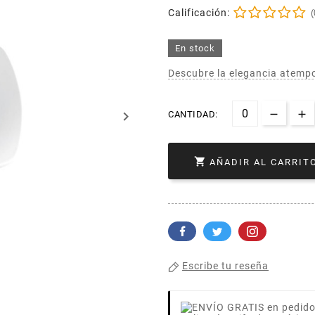
Calificación:
(
En stock
Descubre la elegancia atempor
keyboard_arrow_right
CANTIDAD:

AÑADIR AL CARRIT
Escribe tu reseña