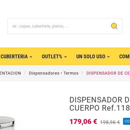
CUBERTERIA
OUTLET%
UN SOLO USO
COM
ENTACION
Dispensadores • Termos
DISPENSADOR DE CE
DISPENSADOR D
CUERPO Ref.11
179,06 €
CO
198,96 €