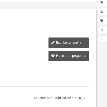





Escribe tu reseña
Hacer una pregunta
Ordenar por:
Calificación alta