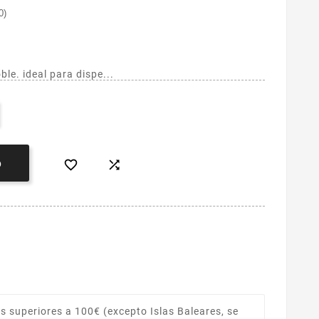
0)
le. ideal para dispe...


O