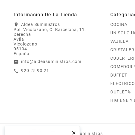
Información De La Tienda
Categoria
Aldea Suministros
COCINA
location_on
Pol. Vicolozano, C. Barcelona, 11,
UN SOLO U
Derecha
Ávila
VAJILLA
Vicolozano
05194
CRISTALER
España
CUBERTERI
info@aldeasuministros.com
email
COMEDOR 
920 25 90 21
call
BUFFET
ELECTRICO
OUTLET%
HIGIENE Y

© 2019 - Aldea Suministros