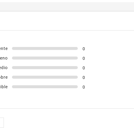
ente
0
eno
0
edio
0
obre
0
ible
0