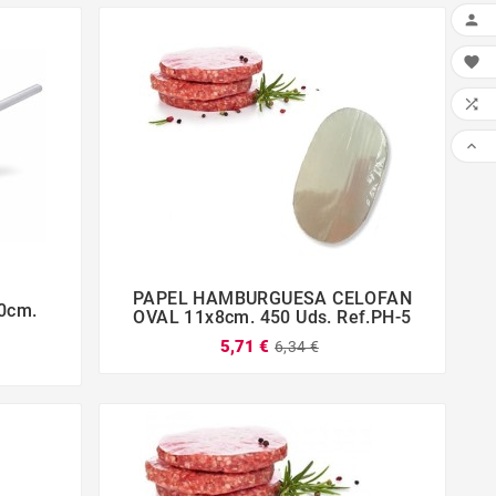




PAPEL HAMBURGUESA CELOFAN
0cm.




OVAL 11x8cm. 450 Uds. Ref.PH-5
5,71 €
6,34 €