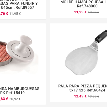
MOLDE HAMBURGUESA L



SAS PARA FUNDIR Y




Ref.748000
Ø15cm. Ref.89557
11,99 €
13,32 €
,76 €
11,95 €
PALA PARA PIZZA PEQUE
ENSA HAMBURGUESAS




5x17 5x5 Ref.60424



RK Ref.15410
12,49 €
13,88 €
,83 €
20,92 €