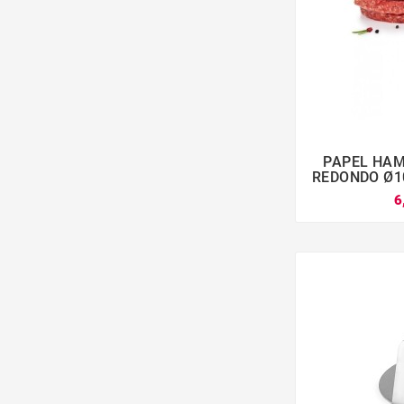
PAPEL HA

REDONDO Ø10
6