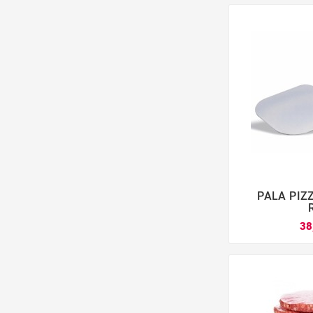
PALA PIZ

38