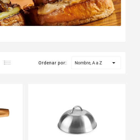

Ordenar por:
Nombre, A a Z