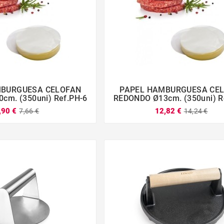
MBURGUESA CELOFAN
PAPEL HAMBURGUESA CE







cm. (350uni) Ref.PH-6
REDONDO Ø13cm. (350uni) R
,90 €
12,82 €
7,66 €
14,24 €