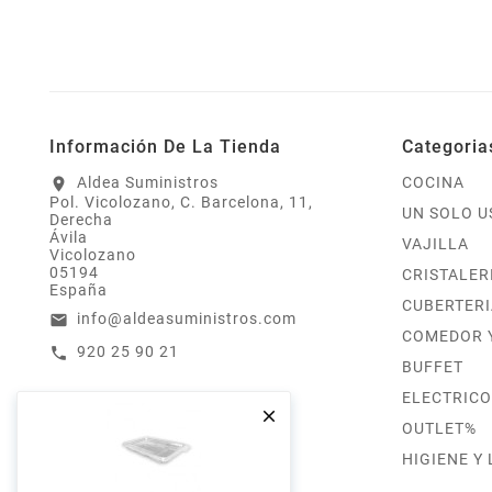
Información De La Tienda
Categoria
Aldea Suministros
COCINA
location_on
Pol. Vicolozano, C. Barcelona, 11,
UN SOLO U
Derecha
Ávila
VAJILLA
Vicolozano
05194
CRISTALER
España
CUBERTERI
info@aldeasuministros.com
email
COMEDOR 
920 25 90 21
call
BUFFET
ELECTRICO

OUTLET%
HIGIENE Y