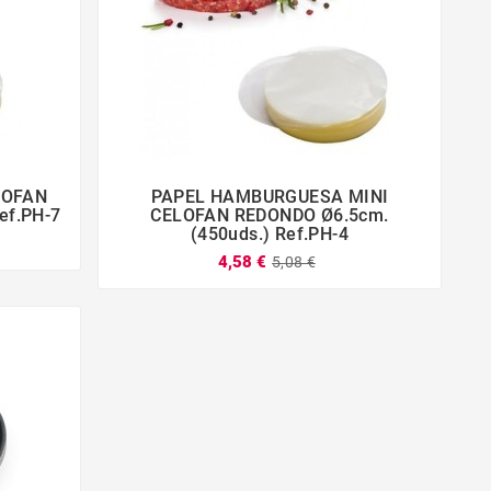
LOFAN
PAPEL HAMBURGUESA MINI




ef.PH-7
CELOFAN REDONDO Ø6.5cm.
(450uds.) Ref.PH-4
4,58 €
5,08 €