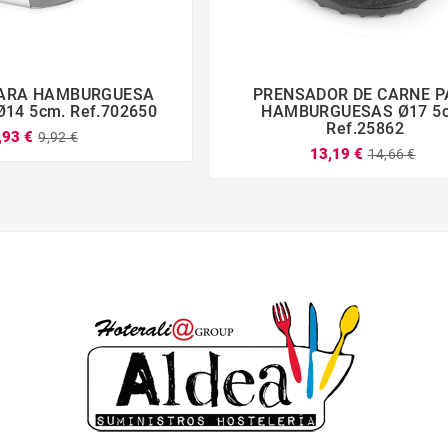
PARA HAMBURGUESA
PRENSADOR DE CARNE 







14 5cm. Ref.702650
HAMBURGUESAS ­Ø17 5
Ref.25862
,93 €
9,92 €
13,19 €
14,66 €