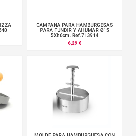
PIZZA
CAMPANA PARA HAMBURGESAS




540
PARA FUNDIR Y AHUMAR Ø15
5Xh6cm. Ref.713914
6,29 €
MOLDE PARA HAMBURGUESA CON