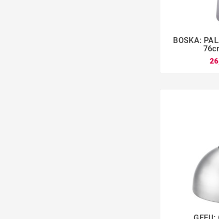
BOSKA: PAL

76c
26
GEFU: