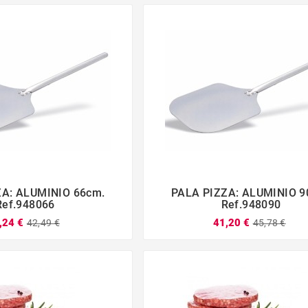
ZA: ALUMINIO 66cm.
PALA PIZZA: ALUMINIO 9







Ref.948066
Ref.948090
,24 €
41,20 €
42,49 €
45,78 €