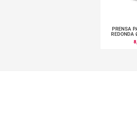
PRENSA 

REDONDA Ø
8