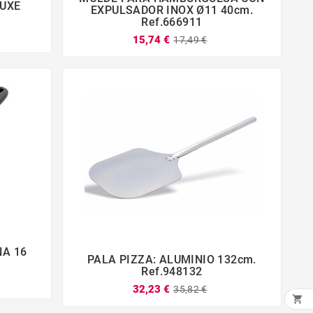
UXE




EXPULSADOR INOX Ø11 40cm.
Ref.666911
15,74 €
17,49 €
NA 16
PALA PIZZA: ALUMINIO 132cm.




Ref.948132
32,23 €
35,82 €
