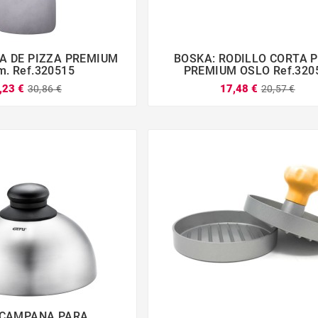
A DE PIZZA PREMIUM
BOSKA: RODILLO CORTA 







m. Ref.320515
PREMIUM OSLO Ref.320
,23 €
17,48 €
30,86 €
20,57 €
 CAMPANA PARA