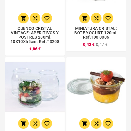






CUENCO CRISTAL
MINIATURA CRISTAL:
VINTAGE: APERITIVOS Y
BOTE YOGURT 120ml.
POSTRES 280ml.
Ref.100 0006
10X10Xh5cm. Ref.T3208
0,42 €
0,47 €
1,86 €





