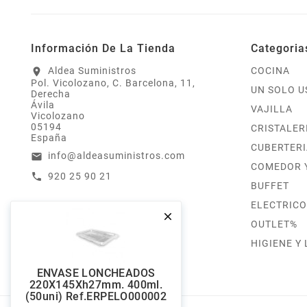
Información De La Tienda
Categoria
Aldea Suministros
COCINA
location_on
Pol. Vicolozano, C. Barcelona, 11,
UN SOLO U
Derecha
Ávila
VAJILLA
Vicolozano
05194
CRISTALER
España
CUBERTERI
info@aldeasuministros.com
email
COMEDOR 
920 25 90 21
call
BUFFET
ELECTRICO

OUTLET%
HIGIENE Y
ENVASE LONCHEADOS
220X145Xh27mm. 400ml.
(50uni) Ref.ERPELO000002