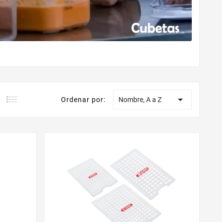

Ordenar por:
Nombre, A a Z