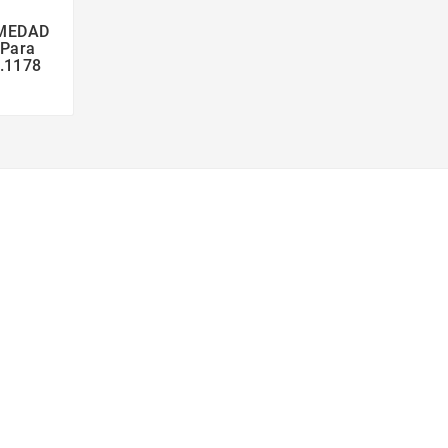
MEDAD
 Para
f.1178