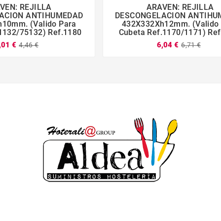
VEN: REJILLA
ARAVEN: REJILLA







ACION ANTIHUMEDAD
DESCONGELACION ANTIHU
10mm. (Valido Para
432X332Xh12mm. (Valido
1132/75132) Ref.1180
Cubeta Ref.1170/1171) Re
,01 €
6,04 €
4,46 €
6,71 €