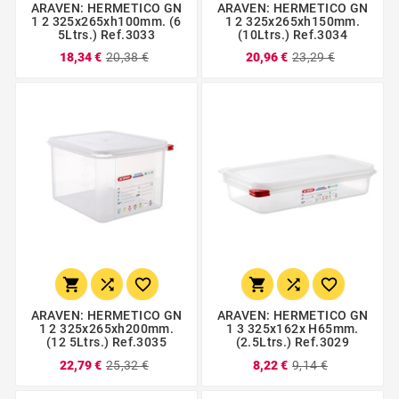
ARAVEN: HERMETICO GN
ARAVEN: HERMETICO GN
1 2 325x265xh100mm. (6
1 2 325x265xh150mm.
5Ltrs.) Ref.3033
(10Ltrs.) Ref.3034
18,34 €
20,38 €
20,96 €
23,29 €






ARAVEN: HERMETICO GN
ARAVEN: HERMETICO GN
1 2 325x265xh200mm.
1 3 325x162x H65mm.
(12 5Ltrs.) Ref.3035
(2.5Ltrs.) Ref.3029
22,79 €
25,32 €
8,22 €
9,14 €