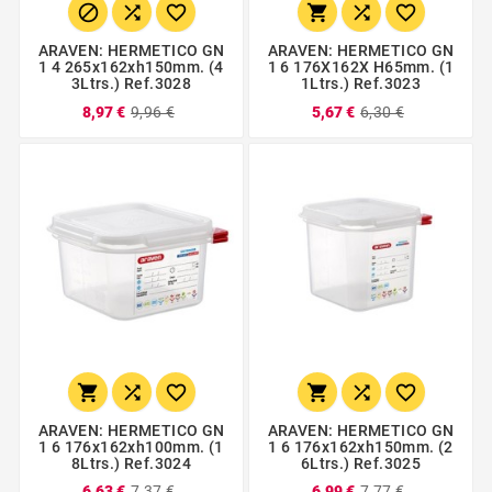






ARAVEN: HERMETICO GN
ARAVEN: HERMETICO GN
1 4 265x162xh150mm. (4
1 6 176X162X H65mm. (1
3Ltrs.) Ref.3028
1Ltrs.) Ref.3023
8,97 €
9,96 €
5,67 €
6,30 €






ARAVEN: HERMETICO GN
ARAVEN: HERMETICO GN
1 6 176x162xh100mm. (1
1 6 176x162xh150mm. (2
8Ltrs.) Ref.3024
6Ltrs.) Ref.3025
6,63 €
7,37 €
6,99 €
7,77 €