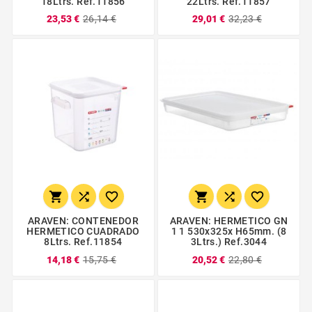
18Ltrs. Ref.11856
22Ltrs. Ref.11857
23,53 €
26,14 €
29,01 €
32,23 €






ARAVEN: CONTENEDOR
ARAVEN: HERMETICO GN
HERMETICO CUADRADO
1 1 530x325x H65mm. (8
8Ltrs. Ref.11854
3Ltrs.) Ref.3044
14,18 €
15,75 €
20,52 €
22,80 €