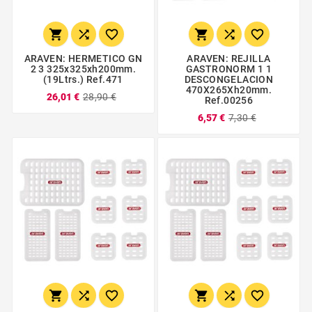






ARAVEN: HERMETICO GN
ARAVEN: REJILLA
2 3 325x325xh200mm.
GASTRONORM 1 1
(19Ltrs.) Ref.471
DESCONGELACION
470X265Xh20mm.
26,01 €
28,90 €
Ref.00256
6,57 €
7,30 €





