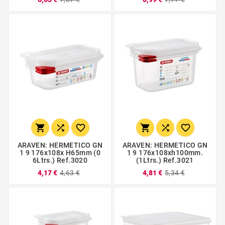






ARAVEN: HERMETICO GN
ARAVEN: HERMETICO GN
1 9 176x108x H65mm (0
1 9 176x108xh100mm.
6Ltrs.) Ref.3020
(1Ltrs.) Ref.3021
4,17 €
4,63 €
4,81 €
5,34 €