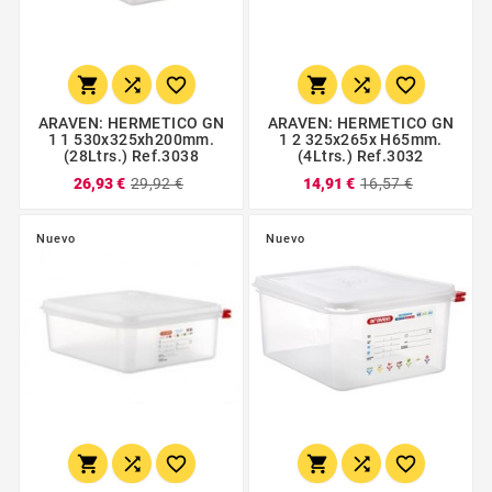






ARAVEN: HERMETICO GN
ARAVEN: HERMETICO GN
1 1 530x325xh200mm.
1 2 325x265x H65mm.
(28Ltrs.) Ref.3038
(4Ltrs.) Ref.3032
26,93 €
29,92 €
14,91 €
16,57 €
Nuevo
Nuevo





