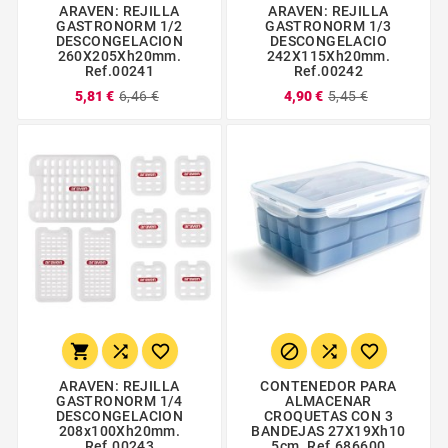
ARAVEN: REJILLA
ARAVEN: REJILLA
GASTRONORM 1/2
GASTRONORM 1/3
DESCONGELACION
DESCONGELACIO
260X205Xh20mm.
242X115Xh20mm.
Ref.00241
Ref.00242
5,81 €
6,46 €
4,90 €
5,45 €






ARAVEN: REJILLA
CONTENEDOR PARA
GASTRONORM 1/4
ALMACENAR
DESCONGELACION
CROQUETAS CON 3
208x100Xh20mm.
BANDEJAS 27X19Xh10
Ref.00243
5cm. Ref.686600