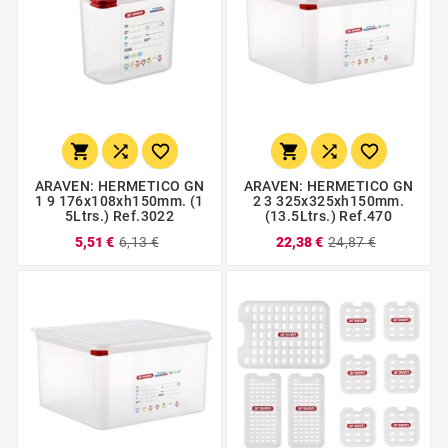






ARAVEN: HERMETICO GN
ARAVEN: HERMETICO GN
1 9 176x108xh150mm. (1
2 3 325x325xh150mm.
5Ltrs.) Ref.3022
(13.5Ltrs.) Ref.470
5,51 €
6,13 €
22,38 €
24,87 €