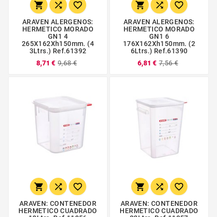






ARAVEN ALERGENOS:
ARAVEN ALERGENOS:
HERMETICO MORADO
HERMETICO MORADO
GN1 4
GN1 6
265X162Xh150mm. (4
176X162Xh150mm. (2
3Ltrs.) Ref.61392
6Ltrs.) Ref.61390
8,71 €
9,68 €
6,81 €
7,56 €






ARAVEN: CONTENEDOR
ARAVEN: CONTENEDOR
HERMETICO CUADRADO
HERMETICO CUADRADO